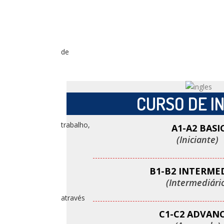
CURSO DE I
A1-A2 BASI
(Iniciante)
B1-B2 INTERME
(Intermediári
C1-C2 ADVAN