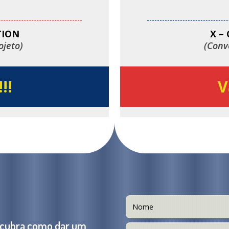
TION
X –
ojeto)
(Conv
!!
V
scubra como dar um