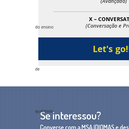
(Avançado)
X – CONVERSA
(Conversação e Pr
Let's go!!
Se interessou?
Converse com a MSA IDIOMAS e de