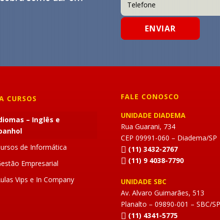
FALE CONOSCO
A CURSOS
UNIDADE DIADEMA
diomas – Inglês e
Rua Guarani, 734
panhol
CEP 09991-060 – Diadema/SP
ursos de Informática
(11) 3432-2767
(11) 9 4038-7790
estão Empresarial
ulas Vips e In Company
UNIDADE SBC
Av. Alvaro Guimarães, 513
Planalto – 09890-001 – SBC/S
(11) 4341-5775