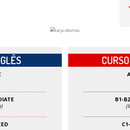
NGLÊS
CURSO
C
A
DIATE
B1-B
o)
(
CED
C1