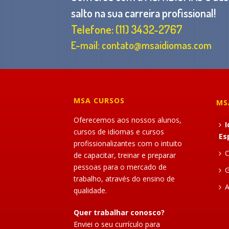
salto na sua carreira profissional!
Telefone: (11) 3432-2767
E-mail: contato@msaidiomas.com
MSA CURSOS
MS
Oferecemos aos nossos alunos,
I
cursos de idiomas e cursos
Es
profissionalizantes com o intuito
C
de capacitar, treinar e preparar
pessoas para o mercado de
G
trabalho, através do ensino de
A
qualidade.
Quer trabalhar conosco?
Enviei o seu currículo para